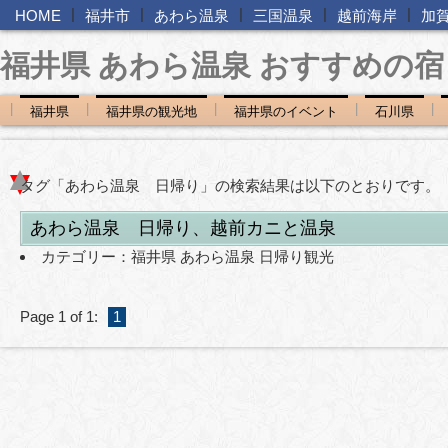
|
|
|
|
|
HOME
福井市
あわら温泉
三国温泉
越前海岸
加
福井県 あわら温泉 おすすめの宿
|
|
|
|
|
福井県
福井県の観光地
福井県のイベント
石川県
タグ「あわら温泉 日帰り」の検索結果は以下のとおりです。
あわら温泉 日帰り、越前カニと温泉
カテゴリー：
福井県 あわら温泉 日帰り観光
Page 1 of 1:
1