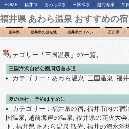
|
|
|
|
|
HOME
福井市
あわら温泉
三国温泉
越前海岸
加
福井県 あわら温泉 おすすめの宿
|
|
|
|
|
福井県
福井県の観光地
福井県のイベント
石川県
カテゴリー「三国温泉」の一覧。
三国海浜自然公園周辺遊歩道
カテゴリー：
あわら温泉
,
三国温泉
,
福
夏の旅行、予約は早めに
カテゴリー：
福井県の宿
,
福井市内の宿
国温泉
,
越前海岸の温泉
,
福井県の花火大会
ト
,
福井県 あわら温泉 観光
,
福井の海水浴