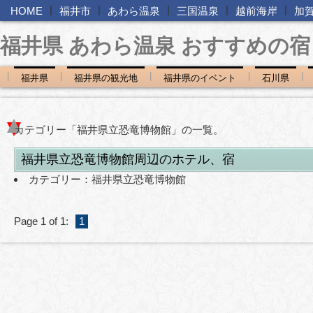
|
|
|
|
|
HOME
福井市
あわら温泉
三国温泉
越前海岸
加
福井県 あわら温泉 おすすめの宿
|
|
|
|
|
福井県
福井県の観光地
福井県のイベント
石川県
カテゴリー「福井県立恐竜博物館」の一覧。
福井県立恐竜博物館周辺のホテル、宿
カテゴリー：
福井県立恐竜博物館
Page 1 of 1:
1