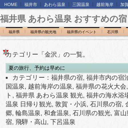
|
|
|
|
|
HOME
福井市
あわら温泉
三国温泉
越前海岸
加
福井県 あわら温泉 おすすめの宿
|
|
|
|
|
福井県
福井県の観光地
福井県のイベント
石川県
カテゴリー「金沢」の一覧。
夏の旅行、予約は早めに
カテゴリー：
福井県の宿
,
福井市内の宿
国温泉
,
越前海岸の温泉
,
福井県の花火大会
ト
,
福井県 あわら温泉 観光
,
福井の海水浴
温泉 日帰り観光
,
敦賀・小浜
,
石川県の宿
,
郷
,
輪島温泉
,
和倉温泉
,
石川県の観光
,
富山
宿
,
飛騨・高山
,
下呂温泉