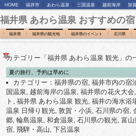
|
|
|
|
|
HOME
福井市
あわら温泉
三国温泉
越前海岸
加
福井県 あわら温泉 おすすめの宿
|
|
|
|
|
福井県
福井県の観光地
福井県のイベント
石川県
カテゴリー「福井県 あわら温泉 観光」の
夏の旅行、予約は早めに
カテゴリー：
福井県の宿
,
福井市内の宿
国温泉
,
越前海岸の温泉
,
福井県の花火大会
ト
,
福井県 あわら温泉 観光
,
福井の海水浴
温泉 日帰り観光
,
敦賀・小浜
,
石川県の宿
,
郷
,
輪島温泉
,
和倉温泉
,
石川県の観光
,
富山
宿
,
飛騨・高山
,
下呂温泉