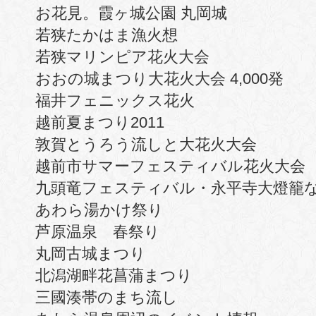
お花見。霞ヶ城公園 丸岡城
若狭たかはま漁火想
若狭マリンピア花火大会
おおの城まつり大花火大会 4,000発
福井フェニックス花火
越前夏まつり2011
敦賀とうろう流しと大花火大会
越前市サマーフェスティバル花火大会
九頭竜フェスティバル・永平寺大燈籠
あわら湯かけ祭り
芦原温泉 春祭り
丸岡古城まつり
北潟湖畔花菖蒲まつり
三國湊帯のまち流し