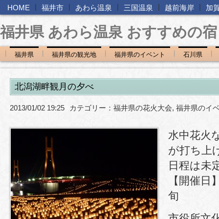
|
|
|
|
|
HOME
福井市
あわら温泉
三国温泉
越前海岸
加
福井県 あわら温泉 おすすめの宿
|
|
|
|
|
福井県
福井県の観光地
福井県のイベント
石川県
北潟湖畔観月の夕べ
2013/01/02 19:25
カテゴリー：
福井県の花火大会
,
福井県のイ
水中花火
が打ち上
日程は未
【開催日】
旬
市役所文化学