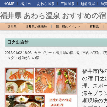
|
|
|
|
|
HOME
福井市
あわら温泉
三国温泉
越前海岸
加
福井県 あわら温泉 おすすめの宿
|
|
|
|
|
福井県
福井県の観光地
福井県のイベント
石川県
日之出旅館
2013/01/02 18:08
カテゴリー：
福井県の宿
,
福井市内の宿泊
,
1
タグ：
越前がにの宿
福井市内
の宿 日
理、スポ
滞在プラ
期現場の